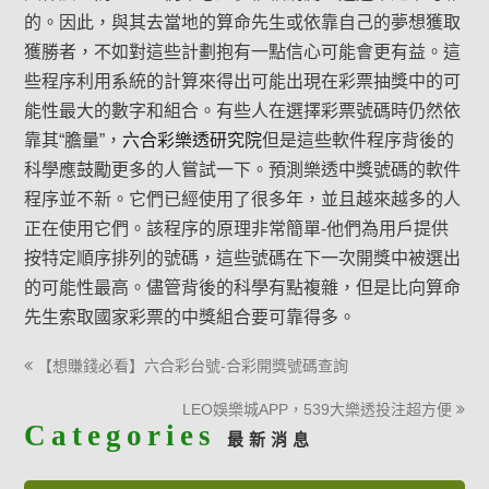
的。因此，與其去當地的算命先生或依靠自己的夢想獲取
獲勝者，不如對這些計劃抱有一點信心可能會更有益。這
些程序利用系統的計算來得出可能出現在彩票抽獎中的可
能性最大的數字和組合。有些人在選擇彩票號碼時仍然依
靠其“膽量”，
六合彩樂透研究院
但是這些軟件程序背後的
科學應鼓勵更多的人嘗試一下。預測樂透中獎號碼的軟件
程序並不新。它們已經使用了很多年，並且越來越多的人
正在使用它們。該程序的原理非常簡單-他們為用戶提供
按特定順序排列的號碼，這些號碼在下一次開獎中被選出
的可能性最高。儘管背後的科學有點複雜，但是比向算命
先生索取國家彩票的中獎組合要可靠得多。
【想賺錢必看】六合彩台號-合彩開獎號碼查詢
LEO娛樂城APP，539大樂透投注超方便
Categories
最新消息