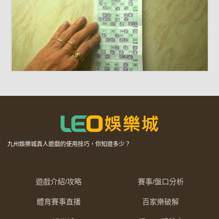
九州娛樂城真人遊戲的使用技巧，你知道多少？
遊戲介紹/攻略
賽事/盤口分析
體育賽事直播
百家樂破解