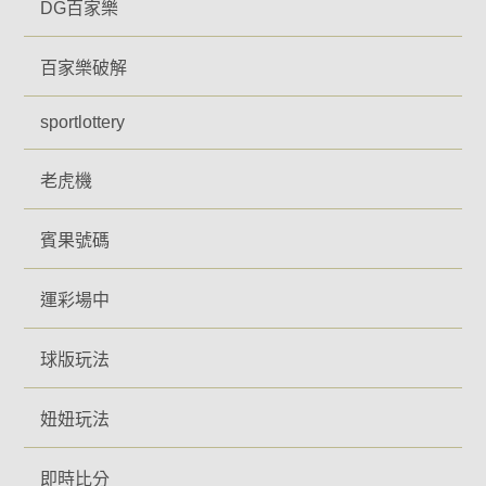
DG百家樂
百家樂破解
sportlottery
老虎機
賓果號碼
運彩場中
球版玩法
妞妞玩法
即時比分