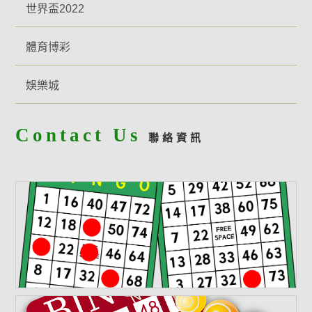
世界盃2022
體育博彩
娛樂城
Contact Us
聯絡資訊