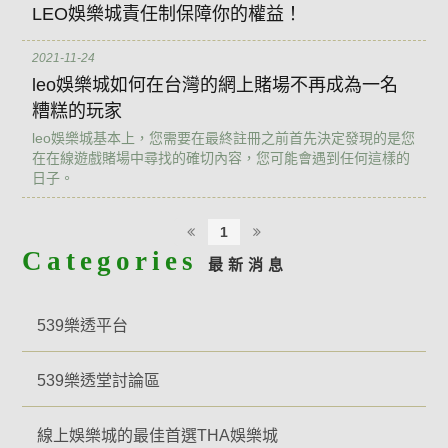
LEO娛樂城責任制保障你的權益！
2021-11-24
leo娛樂城如何在台灣的網上賭場不再成為一名
糟糕的玩家
leo娛樂城基本上，您需要在最終註冊之前首先決定發現的是您
在在線遊戲賭場中尋找的確切內容，您可能會遇到任何這樣的
日子。
1
Categories
最新消息
539樂透平台
539樂透堂討論區
線上娛樂城的最佳首選THA娛樂城