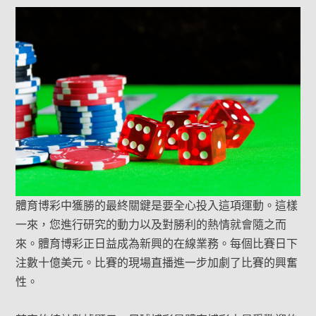
體育博彩中獲勝的最終關鍵是要全心投入這項運動。這樣
一來，您進行研究的動力以及對勝利的熱情就會隨之而
來。體育博彩正日益成為新興的在線業務。每個比賽日下
注數十億美元。比賽的現場直播進一步加劇了比賽的興奮
性。