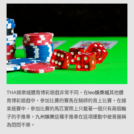
THA娛樂城體育博彩遊戲非常不同，在
leo娛樂城
其他體
育博彩遊戲中，參加比賽的賽馬在騎師的背上比賽。在線
束競賽中，參加比賽的馬匹實際上只載著一個只有兩個輪
子的手推車。
九州娛樂
這種手推車在這項運動中被普遍稱
為悶悶不樂。