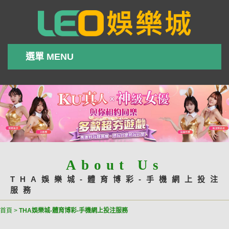
選單 MENU
About Us
THA娛樂城-體育博彩-手機網上投注
服務
首頁
>
THA娛樂城-體育博彩-手機網上投注服務